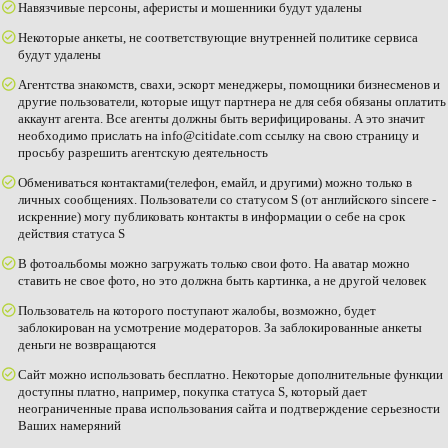
Навязчивые персоны, аферисты и мошенники будут удалены
Некоторые анкеты, не соответствующие внутренней политике сервиса
будут удалены
Агентства знакомств, свахи, эскорт менеджеры, помощники бизнесменов и
другие пользователи, которые ищут партнера не для себя обязаны оплатить
аккаунт агента. Все агенты должны быть верифицированы. А это значит
необходимо прислать на info@citidate.com ссылку на свою страницу и
просьбу разрешить агентскую деятельность
Обмениваться контактами(телефон, емайл, и другими) можно только в
личных сообщениях. Пользователи со статусом S (от английского sincere -
искренние) могу публиковать контакты в информации о себе на срок
действия статуса S
В фотоальбомы можно загружать только свои фото. На аватар можно
ставить не свое фото, но это должна быть картинка, а не другой человек
Пользователь на которого поступают жалобы, возможно, будет
заблокирован на усмотрение модераторов. За заблокированные анкеты
деньги не возвращаются
Сайт можно использовать бесплатно. Некоторые дополнительные функции
доступны платно, например, покупка статуса S, который дает
неограниченные права использования сайта и подтверждение серьезности
Ваших намеряний